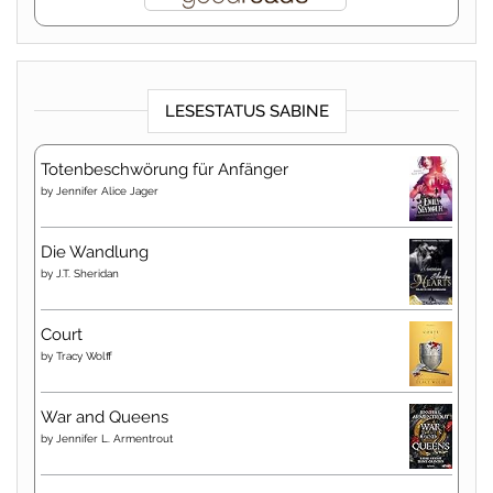
LESESTATUS SABINE
Totenbeschwörung für Anfänger
by
Jennifer Alice Jager
Die Wandlung
by
J.T. Sheridan
Court
by
Tracy Wolff
War and Queens
by
Jennifer L. Armentrout