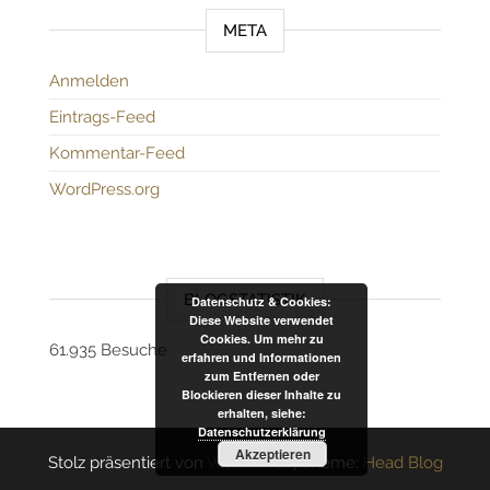
META
Anmelden
Eintrags-Feed
Kommentar-Feed
WordPress.org
BLOGSTATISTIK
Datenschutz & Cookies:
Diese Website verwendet
Cookies. Um mehr zu
61.935 Besuche
erfahren und Informationen
zum Entfernen oder
Blockieren dieser Inhalte zu
erhalten, siehe:
Datenschutzerklärung
Akzeptieren
Stolz präsentiert von
WordPress
|
Theme:
Head Blog