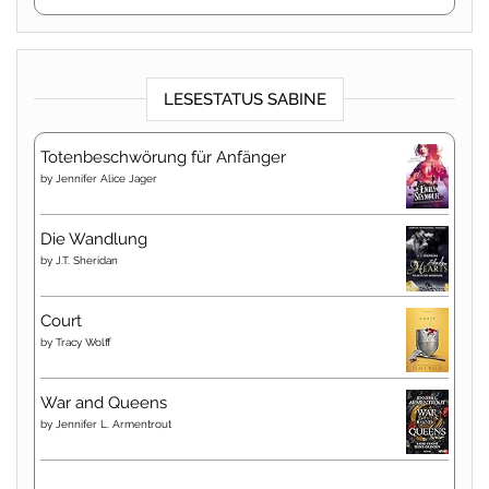
LESESTATUS SABINE
Totenbeschwörung für Anfänger
by
Jennifer Alice Jager
Die Wandlung
by
J.T. Sheridan
Court
by
Tracy Wolff
War and Queens
by
Jennifer L. Armentrout