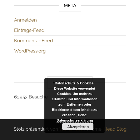
META
Anmelden
Eintrags-Feed
Kommentar-Feed
WordPress.org
BLOGSTATISTIK
Datenschutz & Cookies:
Diese Website verwendet
Cookies. Um mehr zu
61.953 Besuche
erfahren und Informationen
zum Entfernen oder
Blockieren dieser Inhalte zu
erhalten, siehe:
Datenschutzerklärung
Akzeptieren
Stolz präsentiert von
WordPress
|
Theme:
Head Blog