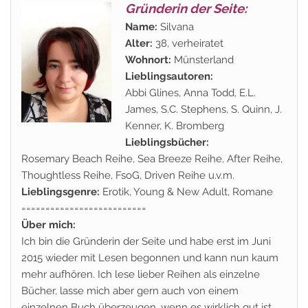
Gründerin der Seite:
Name:
Silvana
Alter:
38, verheiratet
Wohnort:
Münsterland
Lieblingsautoren:
Abbi Glines, Anna Todd, E.L.
James, S.C. Stephens, S. Quinn, J.
Kenner, K. Bromberg
Lieblingsbücher:
Rosemary Beach Reihe, Sea Breeze Reihe, After Reihe,
Thoughtless Reihe, FsoG, Driven Reihe u.v.m.
Lieblingsgenre:
Erotik, Young & New Adult, Romane
==========================
Über mich:
Ich bin die Gründerin der Seite und habe erst im Juni
2015 wieder mit Lesen begonnen und kann nun kaum
mehr aufhören. Ich lese lieber Reihen als einzelne
Bücher, lasse mich aber gern auch von einem
einzelnen Buch überzeugen, wenn es wirklich gut ist.