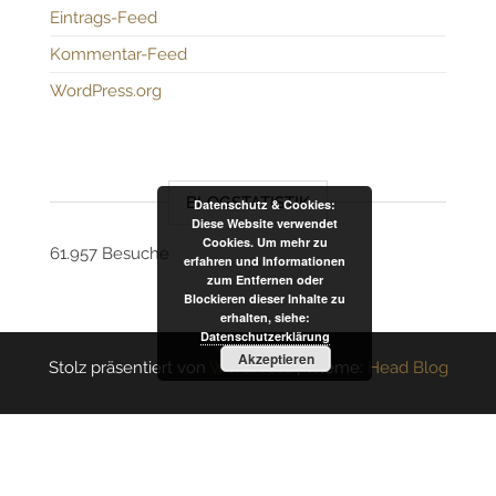
Eintrags-Feed
Kommentar-Feed
WordPress.org
BLOGSTATISTIK
Datenschutz & Cookies:
Diese Website verwendet
Cookies. Um mehr zu
61.957 Besuche
erfahren und Informationen
zum Entfernen oder
Blockieren dieser Inhalte zu
erhalten, siehe:
Datenschutzerklärung
Akzeptieren
Stolz präsentiert von
WordPress
|
Theme:
Head Blog