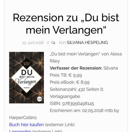
Rezension zu „Du bist
mein Verlangen“
Von
SILVANA HESPELING
13. Juni 2018
0
„Du bist mein Verlangen“ von Alexa
Riley
Verfasser der Rezension:
Silvana
Preis TB: € 9,99
Preis eBook: € 8,99
Seitenanzahl: 432 Seiten lt.
Verlagsangabe
ISBN: 9783956498145
Erschienen am: 02.05.2018 mtb by
HarperCollins
Buch hier kaufen
(externer Link)
Leseprobe
(externer Link)