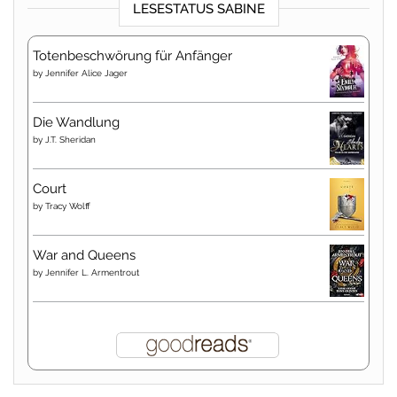
LESESTATUS SABINE
Totenbeschwörung für Anfänger
by
Jennifer Alice Jager
Die Wandlung
by
J.T. Sheridan
Court
by
Tracy Wolff
War and Queens
by
Jennifer L. Armentrout