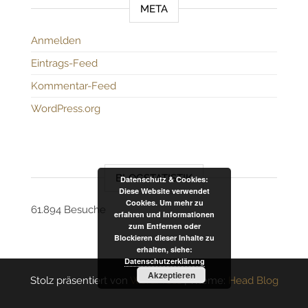
META
Anmelden
Eintrags-Feed
Kommentar-Feed
WordPress.org
BLOGSTATISTIK
Datenschutz & Cookies:
Diese Website verwendet
Cookies. Um mehr zu
61.894 Besuche
erfahren und Informationen
zum Entfernen oder
Blockieren dieser Inhalte zu
erhalten, siehe:
Datenschutzerklärung
Akzeptieren
Stolz präsentiert von
WordPress
|
Theme:
Head Blog