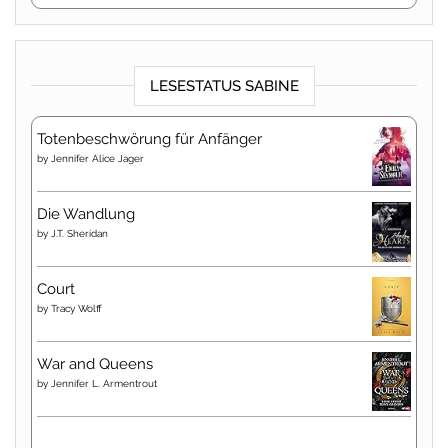
LESESTATUS SABINE
Totenbeschwörung für Anfänger
by
Jennifer Alice Jager
Die Wandlung
by
J.T. Sheridan
Court
by
Tracy Wolff
War and Queens
by
Jennifer L. Armentrout