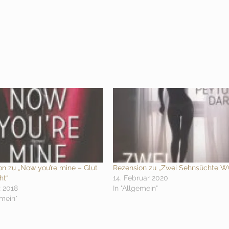
on zu „Now you’re mine – Glut
Rezension zu „Zwei Sehnsüchte W
ht“
14. Februar 2020
z 2018
In "Allgemein"
emein"