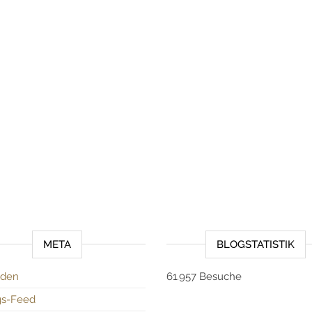
META
BLOGSTATISTIK
den
61.957 Besuche
gs-Feed