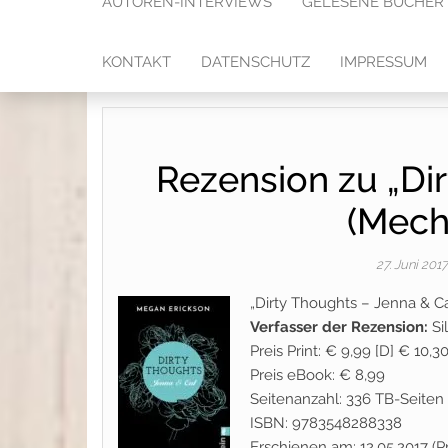
AUTOREN-INTERVIEWS
GELESENE BÜCHER
KONTAKT
DATENSCHUTZ
IMPRESSUM
Rezension zu „Di
(Mech
27. Juni 201
„Dirty Thoughts – Jenna & C
Verfasser der Rezension:
Si
Preis Print: € 9,99 [D] € 10,30
Preis eBook: € 8,99
Seitenanzahl: 336 TB-Seiten 
ISBN: 9783548288338
Erschienen am: 12.05.2017 (Pr