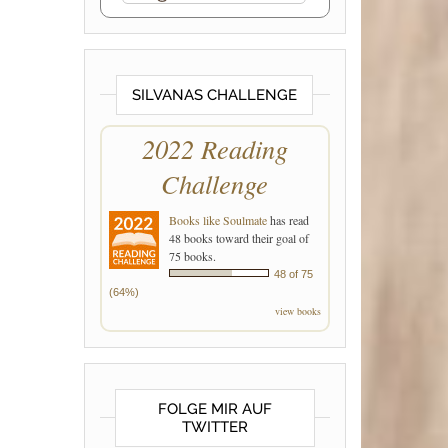
SILVANAS CHALLENGE
2022 Reading
Challenge
Books like Soulmate
has read
48 books toward their goal of
75 books.
48 of 75
(64%)
view books
FOLGE MIR AUF
TWITTER