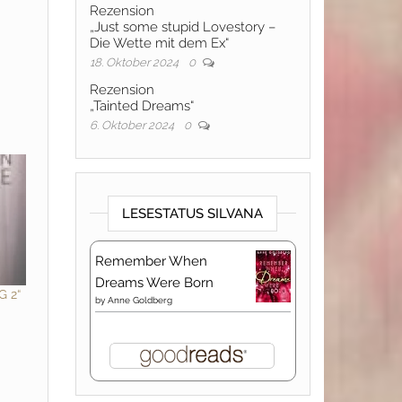
Rezension
„Just some stupid Lovestory –
Die Wette mit dem Ex“
18. Oktober 2024
0
Rezension
„Tainted Dreams“
6. Oktober 2024
0
LESESTATUS SILVANA
Remember When
Dreams Were Born
G 2“
by
Anne Goldberg