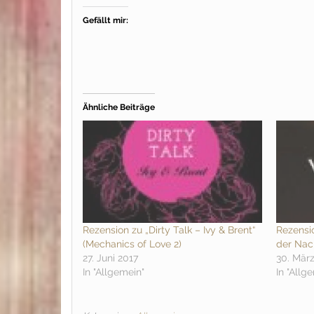
Gefällt mir:
Ähnliche Beiträge
Rezension zu „Dirty Talk – Ivy & Brent“
Rezensi
(Mechanics of Love 2)
der Nac
27. Juni 2017
30. Mär
In "Allgemein"
In "Allg