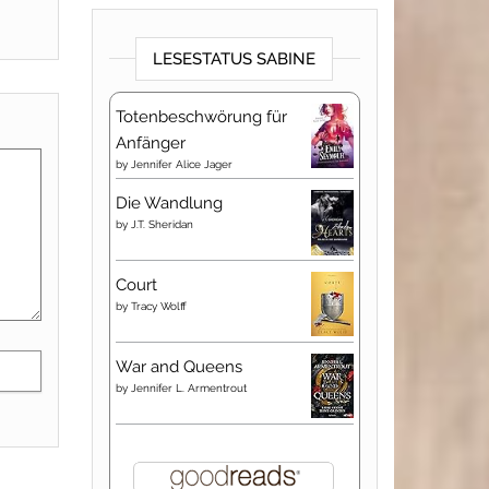
LESESTATUS SABINE
Totenbeschwörung für
Anfänger
by
Jennifer Alice Jager
Die Wandlung
by
J.T. Sheridan
Court
by
Tracy Wolff
War and Queens
by
Jennifer L. Armentrout