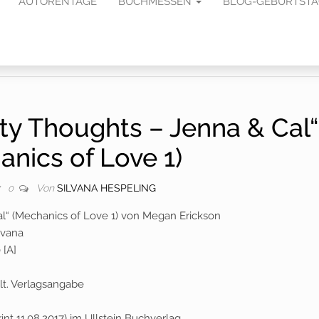
AUTORENTAGE
BUCHMESSEN
BLOG-GEBURTST
rty Thoughts – Jenna & Cal“
anics of Love 1)
Von
SILVANA HESPELING
7
0
al“ (Mechanics of Love 1) von Megan Erickson
lvana
 [A]
lt. Verlagsangabe
int 11.08.2017) im Ullstein Buchverlag