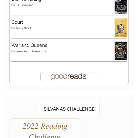
by
J.T. Sheridan
Court
by
Tracy Wolff
War and Queens
by
Jennifer L. Armentrout
SILVANAS CHALLENGE
2022 Reading
Challenge