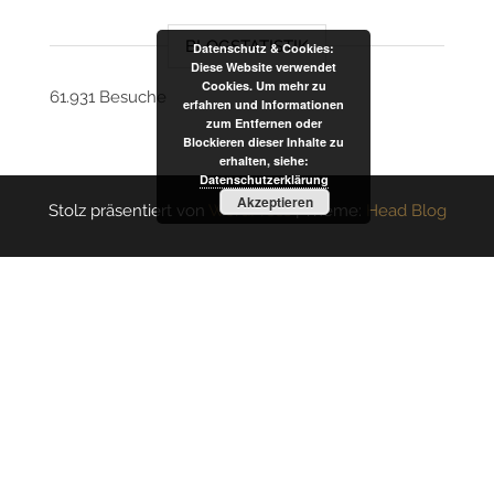
BLOGSTATISTIK
Datenschutz & Cookies:
Diese Website verwendet
Cookies. Um mehr zu
61.931 Besuche
erfahren und Informationen
zum Entfernen oder
Blockieren dieser Inhalte zu
erhalten, siehe:
Datenschutzerklärung
Akzeptieren
Stolz präsentiert von
WordPress
|
Theme:
Head Blog