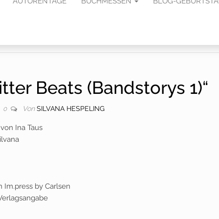
AUTORENTAGE
BUCHMESSEN
BLOG-GEBURTST
tter Beats (Bandstorys 1)“
Von
SILVANA HESPELING
0
“ von Ina Taus
ilvana
m Im.press by Carlsen
. Verlagsangabe