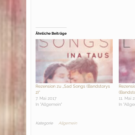
Ähnliche Beiträge
Rezension zu „Sad Songs (Bandstorys
Rezensio
2)“
(Bandsto
7. Mai 2017
11. Mai 
In "Allgemein"
In "Allg
Kategorie
Allgemein