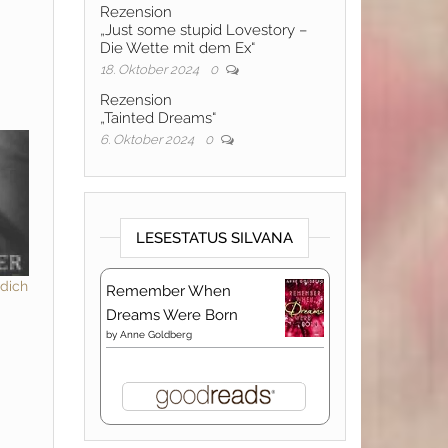
Rezension
„Just some stupid Lovestory –
Die Wette mit dem Ex“
18. Oktober 2024
0
Rezension
„Tainted Dreams“
6. Oktober 2024
0
LESESTATUS SILVANA
 dich
Remember When
Dreams Were Born
by
Anne Goldberg