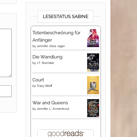
LESESTATUS SABINE
Totenbeschwörung für
Anfänger
by
Jennifer Alice Jager
Die Wandlung
by
J.T. Sheridan
Court
by
Tracy Wolff
War and Queens
by
Jennifer L. Armentrout