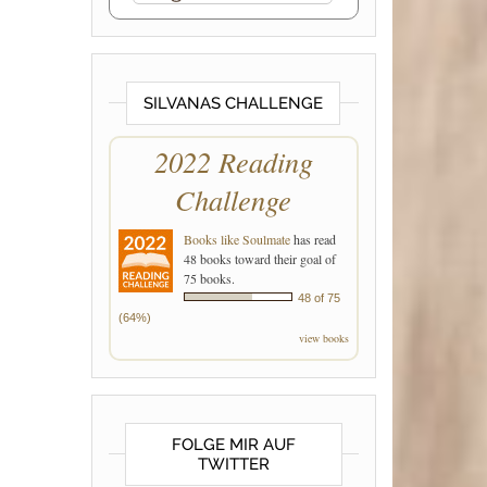
SILVANAS CHALLENGE
2022 Reading
Challenge
Books like Soulmate
has read
48 books toward their goal of
75 books.
48 of 75
(64%)
view books
FOLGE MIR AUF
TWITTER