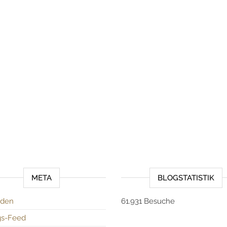
META
BLOGSTATISTIK
den
61.931 Besuche
gs-Feed