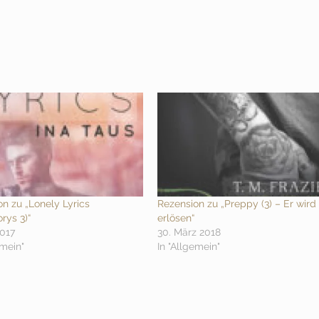
n zu „Lonely Lyrics
Rezension zu „Preppy (3) – Er wird
rys 3)“
erlösen“
2017
30. März 2018
emein"
In "Allgemein"