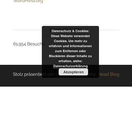
WordPress.org
BLOGSTATISTIK
Datenschutz & Cookies:
Diese Website verwendet
Cookies. Um mehr zu
61.954 Besuche
erfahren und Informationen
zum Entfernen oder
Blockieren dieser Inhalte zu
erhalten, siehe:
Datenschutzerklärung
Akzeptieren
Stolz präsentiert von
WordPress
|
Theme:
Head Blog