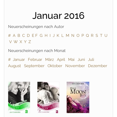
Januar 2016
Neuerscheinungen nach Autor
#
A
B
C
D
E
F
G
H
I
J
K
L
M
N
O
P
Q
R
S
T
U
V
W
X
Y
Z
Neuerscheinungen nach Monat
#
Januar
Februar
März
April
Mai
Juni
Juli
August
September
Oktober
November
Dezember