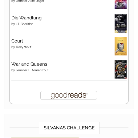
by
Jennifer Alice Jager
Die Wandlung
by
J.T. Sheridan
Court
by
Tracy Wolff
War and Queens
by
Jennifer L. Armentrout
SILVANAS CHALLENGE