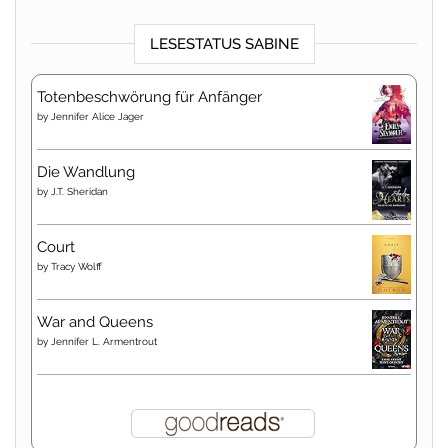
LESESTATUS SABINE
Totenbeschwörung für Anfänger
by
Jennifer Alice Jager
Die Wandlung
by
J.T. Sheridan
Court
by
Tracy Wolff
War and Queens
by
Jennifer L. Armentrout