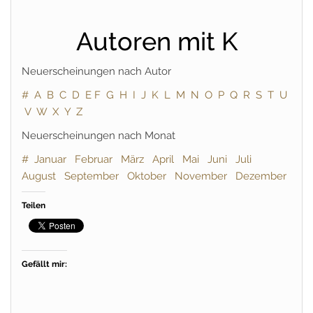
Autoren mit K
Neuerscheinungen nach Autor
#
A
B
C
D
E
F
G
H
I
J
K
L
M
N
O
P
Q
R
S
T
U
V
W
X
Y
Z
Neuerscheinungen nach Monat
#
Januar
Februar
März
April
Mai
Juni
Juli
August
September
Oktober
November
Dezember
Teilen
Gefällt mir: