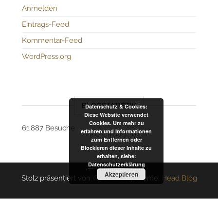
Anmelden
Eintrags-Feed
Kommentar-Feed
WordPress.org
BLOGSTATISTIK
Datenschutz & Cookies:
Diese Website verwendet
Cookies. Um mehr zu
61.887 Besuche
erfahren und Informationen
zum Entfernen oder
Blockieren dieser Inhalte zu
erhalten, siehe:
Datenschutzerklärung
Akzeptieren
Stolz präsentiert von
WordPress
|
Theme:
Head Blog