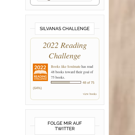
SILVANAS CHALLENGE
2022 Reading
Challenge
Books like Soulmate
has read
48 books toward their goal of
75 books.
48 of 75
(64%)
view books
FOLGE MIR AUF
TWITTER