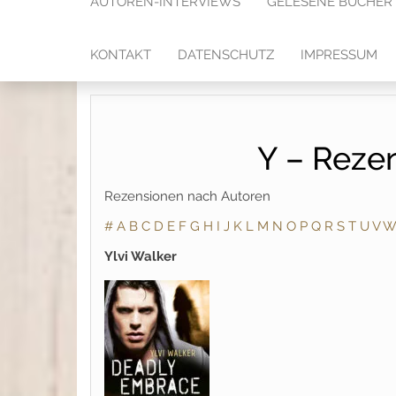
AUTOREN-INTERVIEWS
GELESENE BÜCHER
KONTAKT
DATENSCHUTZ
IMPRESSUM
Y – Reze
Rezensionen nach Autoren
#
A
B
C
D
E
F
G
H
I
J
K
L
M
N
O
P
Q
R
S
T
U
V
W
Ylvi Walker