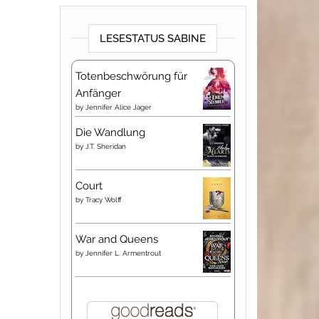
LESESTATUS SABINE
Totenbeschwörung für
Anfänger
by
Jennifer Alice Jager
Die Wandlung
by
J.T. Sheridan
Court
by
Tracy Wolff
War and Queens
by
Jennifer L. Armentrout