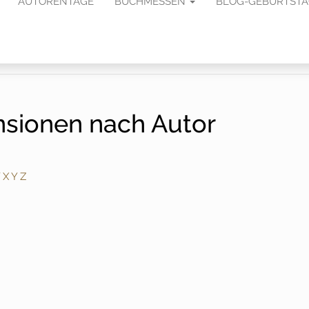
AUTORENTAGE
BUCHMESSEN
BLOG-GEBURTST
nsionen nach Autor
X
Y
Z