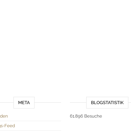
META
BLOGSTATISTIK
den
61.896 Besuche
gs-Feed