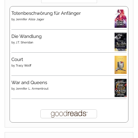
Totenbeschwörung für Anfänger
by
Jennifer Alice Jager
Die Wandlung
by
J.T. Sheridan
Court
by
Tracy Wolff
War and Queens
by
Jennifer L. Armentrout