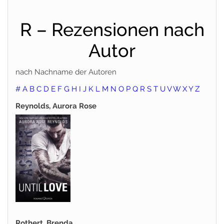
R – Rezensionen nach
Autor
nach Nachname der Autoren
#
A
B
C
D
E
F
G
H
I
J
K
L
M
N
O
P
Q
R
S
T
U
V
W
X
Y
Z
Reynolds, Aurora Rose
Rothert, Brenda