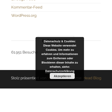
Kommentar-Feed
WordPress.org
BLOGSTATISTIK
Datenschutz & Cookies:
Diese Website verwendet
Cookies. Um mehr zu
61.951 Besuche
erfahren und Informationen
zum Entfernen oder
Blockieren dieser Inhalte zu
erhalten, siehe:
Datenschutzerklärung
Akzeptieren
Stolz präsentiert von
WordPress
|
Theme:
Head Blog