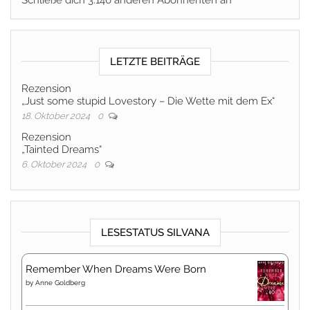
Schließe dich 3.146 anderen Abonnenten an
LETZTE BEITRÄGE
Rezension
„Just some stupid Lovestory – Die Wette mit dem Ex“
18. Oktober 2024
0
Rezension
„Tainted Dreams“
6. Oktober 2024
0
LESESTATUS SILVANA
Remember When Dreams Were Born
by
Anne Goldberg