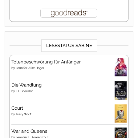
LESESTATUS SABINE
Totenbeschwörung für Anfänger
by
Jennifer Alice Jager
Die Wandlung
by
J.T. Sheridan
Court
by
Tracy Wolff
War and Queens
by
Jennifer L. Armentrout