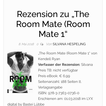
Rezension zu „The
Room Mate (Room
Mate 1“
Von
SILVANA HESPELING
8. Mai 2018
0
„The Room Mate (Room Mate 1“ von
Kendell Ryan
Verfasser der Rezension:
Silvana
Preis TB: nicht verfügbar
Preis eBook: € 6,99
Seitenanzahl: 188 Seiten lt.
Verlagsangabe
ISBN: 978-3-7363-0736-0
Erschienen am: 01.03.2018 im LYX
digital by Bastei Lübbe