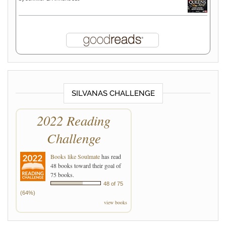
SILVANAS CHALLENGE
2022 Reading
Challenge
Books like Soulmate
has read
48 books toward their goal of
75 books.
48 of 75
(64%)
view books