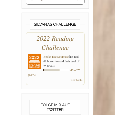
SILVANAS CHALLENGE
2022 Reading
Challenge
Books like Soulmate
has read
48 books toward their goal of
75 books.
48 of 75
(64%)
view books
FOLGE MIR AUF
TWITTER