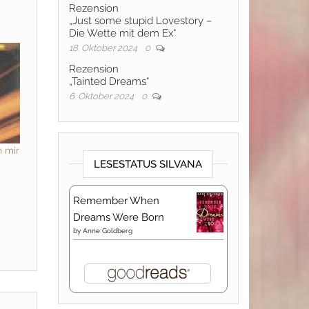
Rezension
„Just some stupid Lovestory –
Die Wette mit dem Ex“
18. Oktober 2024
0
Rezension
„Tainted Dreams“
6. Oktober 2024
0
h mir
LESESTATUS SILVANA
Remember When
Dreams Were Born
by
Anne Goldberg