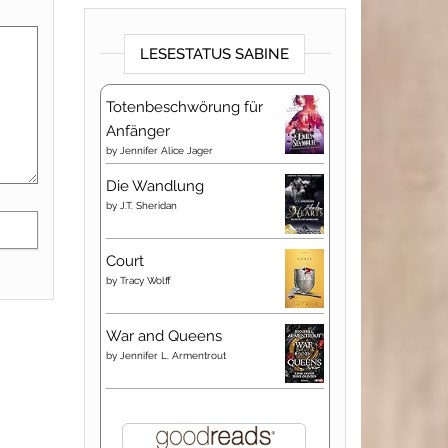
LESESTATUS SABINE
Totenbeschwörung für
Anfänger
by
Jennifer Alice Jager
Die Wandlung
by
J.T. Sheridan
Court
by
Tracy Wolff
War and Queens
by
Jennifer L. Armentrout