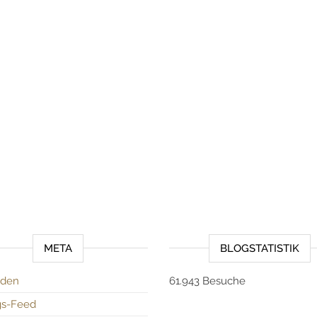
META
BLOGSTATISTIK
den
61.943 Besuche
gs-Feed