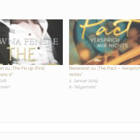
n zu „The Fix up (First
Rezension zu „The Pact – Verspric
ons 1)“
nichts“
2018
2. Januar 2019
emein"
In "Allgemein"