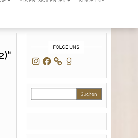
AGE
ADVENTSKALENDER
KINOFILME
FOLGE UNS
2)“
Instagram
Facebook
Goodreads
Suchen nach: