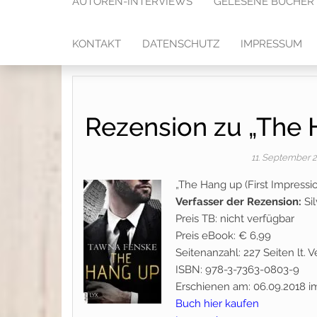
AUTOREN-INTERVIEWS
GELESENE BÜCHER
KONTAKT
DATENSCHUTZ
IMPRESSUM
Rezension zu „The H
11. September 
„The Hang up (First Impress
Verfasser der Rezension:
Si
Preis TB: nicht verfügbar
Preis eBook: € 6,99
Seitenanzahl: 227 Seiten lt.
ISBN: 978-3-7363-0803-9
Erschienen am: 06.09.2018 im
Buch hier kaufen