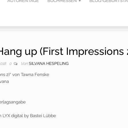
AUTORENTAGE
BUCHMESSEN
BLOG-GEBURTST
ang up (First Impressions 
Von
SILVANA HESPELING
2018
0
ions 2)“ von Tawna Fenske
lvana
 Verlagsangabe
 LYX digital by Bastei Lübbe