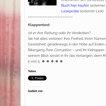
Buch hier kaufen
(externer 
Leseprobe
(externer Link)
===========================
Klappentext:
Ist er ihre Rettung oder ihr Verderben?
Sie hat alles verloren: ihre Freiheit, ihren Na
Gewissheit, geradewegs in der Hölle auf Erden gel
Bikergang
Pure Corruption
– und ihr Kidnapper.
seinem Blick weckt in ihr das Verlangen, de
5 von 5
🍀 🍀 🍀 🍀 🍀
Teilen
Gefällt mir: