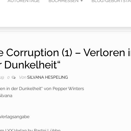
AUTORENTAGE
BUCHMESSEN
BLOG-GEBURTST
 Corruption (1) – Verloren 
r Dunkelheit“
Von
SILVANA HESPELING
019
0
oren in der Dunkelheit“ von Pepper Winters
ilvana
. Verlagsangabe
im LYX Verlag by Bastei Lübbe