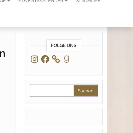
AGE
ADVENTSKALENDER
KINOFILME
FOLGE UNS
in
Instagram
Facebook
Goodreads
Suchen nach: