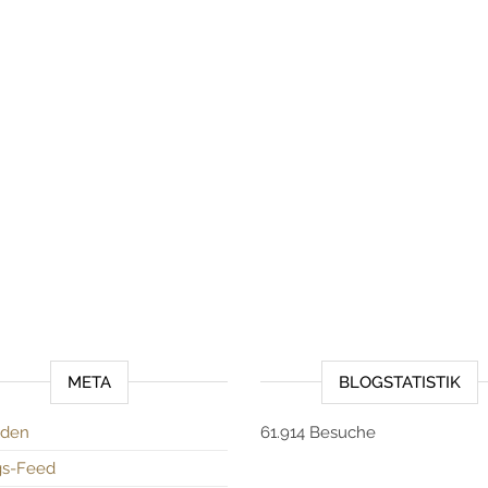
META
BLOGSTATISTIK
den
61.914 Besuche
gs-Feed