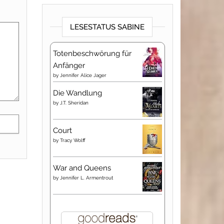
LESESTATUS SABINE
Totenbeschwörung für
Anfänger
by
Jennifer Alice Jager
Die Wandlung
by
J.T. Sheridan
Court
by
Tracy Wolff
War and Queens
by
Jennifer L. Armentrout