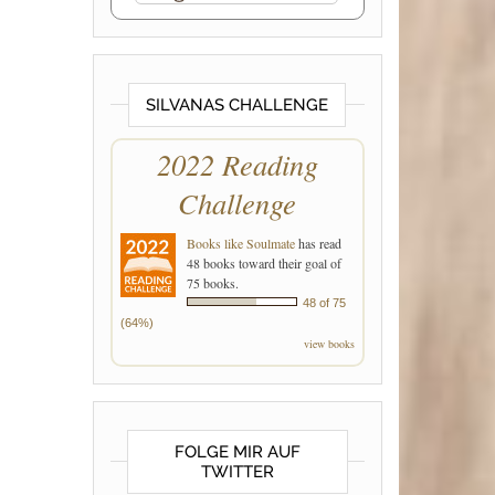
SILVANAS CHALLENGE
2022 Reading
Challenge
Books like Soulmate
has read
48 books toward their goal of
75 books.
48 of 75
(64%)
view books
FOLGE MIR AUF
TWITTER