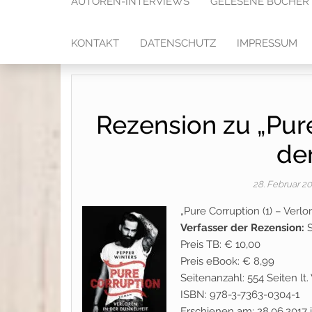
AUTOREN-INTERVIEWS
GELESENE BÜCHER
KONTAKT
DATENSCHUTZ
IMPRESSUM
Rezension zu „Pure
de
28. Februar 2
„Pure Corruption (1) – Verl
Verfasser der Rezension:
S
Preis TB: € 10,00
Preis eBook: € 8,99
Seitenanzahl: 554 Seiten lt
ISBN: 978-3-7363-0304-1
Erschienen am: 28.06.2017 