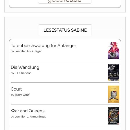
LESESTATUS SABINE
Totenbeschwörung für Anfänger
by
Jennifer Alice Jager
Die Wandlung
by
J.T. Sheridan
Court
by
Tracy Wolff
War and Queens
by
Jennifer L. Armentrout