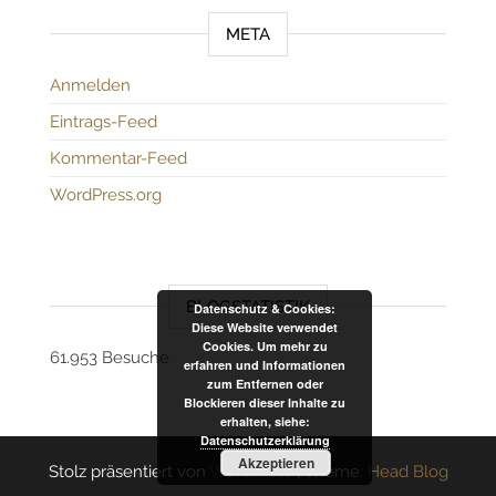
META
Anmelden
Eintrags-Feed
Kommentar-Feed
WordPress.org
BLOGSTATISTIK
Datenschutz & Cookies:
Diese Website verwendet
Cookies. Um mehr zu
61.953 Besuche
erfahren und Informationen
zum Entfernen oder
Blockieren dieser Inhalte zu
erhalten, siehe:
Datenschutzerklärung
Akzeptieren
Stolz präsentiert von
WordPress
|
Theme:
Head Blog