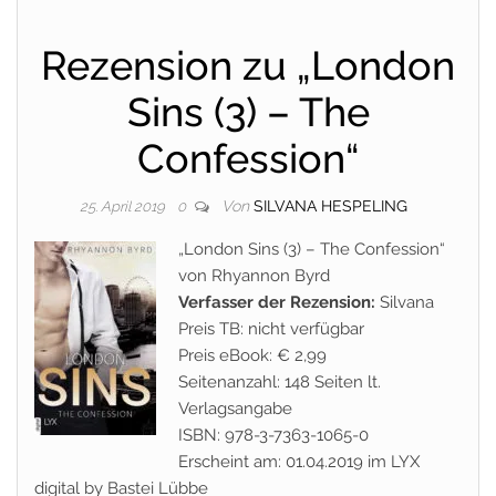
Rezension zu „London
Sins (3) – The
Confession“
Von
SILVANA HESPELING
25. April 2019
0
„London Sins (3) – The Confession“
von Rhyannon Byrd
Verfasser der Rezension:
Silvana
Preis TB: nicht verfügbar
Preis eBook: € 2,99
Seitenanzahl: 148 Seiten lt.
Verlagsangabe
ISBN: 978-3-7363-1065-0
Erscheint am: 01.04.2019 im LYX
digital by Bastei Lübbe