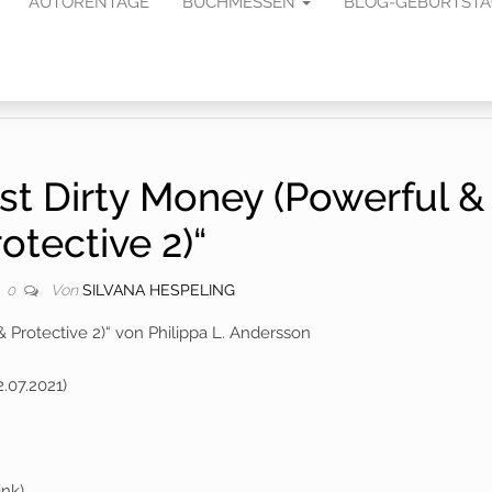
AUTORENTAGE
BUCHMESSEN
BLOG-GEBURTST
st Dirty Money (Powerful &
otective 2)“
Von
SILVANA HESPELING
0
& Protective 2)“ von Philippa L. Andersson
.07.2021)
ink)