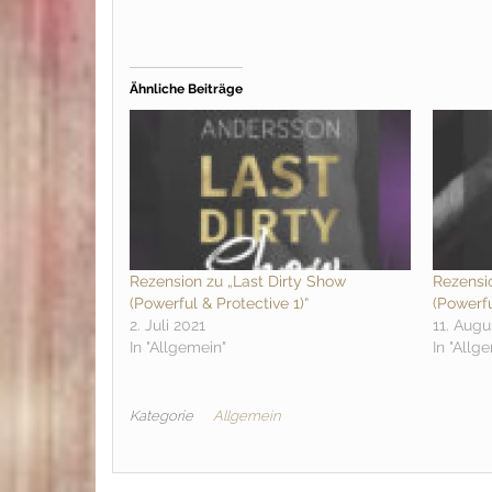
Ähnliche Beiträge
Rezension zu „Last Dirty Show
Rezensio
(Powerful & Protective 1)“
(Powerfu
2. Juli 2021
11. Augu
In "Allgemein"
In "Allg
Kategorie
Allgemein