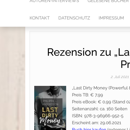
AUTOREN-INTERVIEWS
GELESENE BÜCHER
KONTAKT
DATENSCHUTZ
IMPRESSUM
Rezension zu „La
Pr
2. Juli 2021
„Last Dirty Money (Powerful 
Preis TB: € 7,99
Preis eBook: € 0,99 (Stand 02
Seitenanzahl: ca. 160 Seiten
ISBN: 978-3-96966-952-5
Erscheint am: 29.06.2021
Buch hier kaufen
(externer L