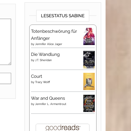
LESESTATUS SABINE
Totenbeschwörung für
Anfänger
by
Jennifer Alice Jager
Die Wandlung
by
J.T. Sheridan
Court
by
Tracy Wolff
War and Queens
by
Jennifer L. Armentrout