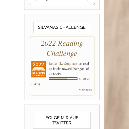
SILVANAS CHALLENGE
2022 Reading
Challenge
Books like Soulmate
has read
48 books toward their goal of
75 books.
48 of 75
(64%)
view books
FOLGE MIR AUF
TWITTER