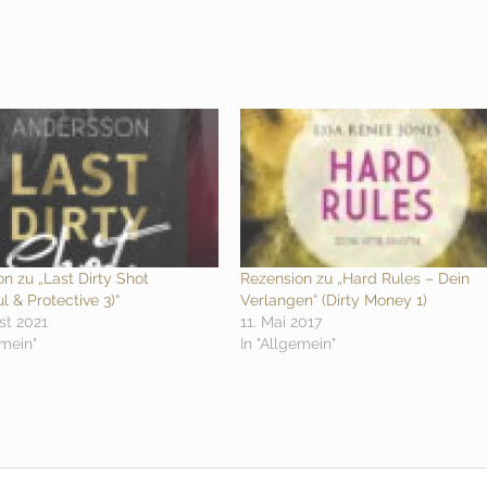
n zu „Last Dirty Shot
Rezension zu „Hard Rules – Dein
l & Protective 3)“
Verlangen“ (Dirty Money 1)
st 2021
11. Mai 2017
emein"
In "Allgemein"