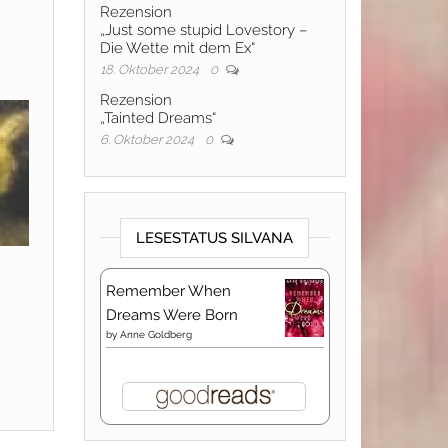
Rezension
„Just some stupid Lovestory –
Die Wette mit dem Ex“
18. Oktober 2024
0
Rezension
„Tainted Dreams“
6. Oktober 2024
0
LESESTATUS SILVANA
Remember When
Dreams Were Born
by
Anne Goldberg