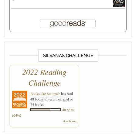
SILVANAS CHALLENGE
2022 Reading
Challenge
Books like Soulmate
has read
48 books toward their goal of
75 books.
48 of 75
(64%)
view books