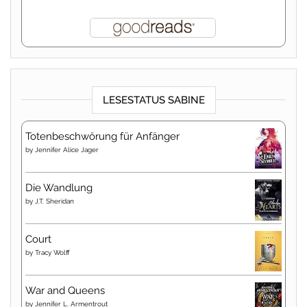
LESESTATUS SABINE
Totenbeschwörung für Anfänger
by
Jennifer Alice Jager
Die Wandlung
by
J.T. Sheridan
Court
by
Tracy Wolff
War and Queens
by
Jennifer L. Armentrout