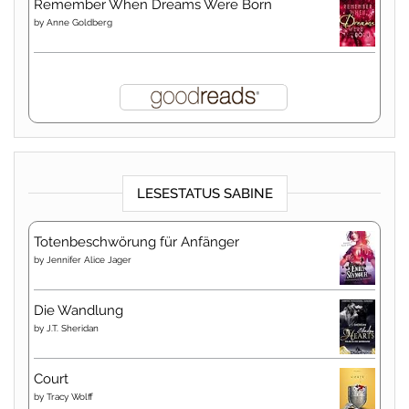
Remember When Dreams Were Born
by
Anne Goldberg
LESESTATUS SABINE
Totenbeschwörung für Anfänger
by
Jennifer Alice Jager
Die Wandlung
by
J.T. Sheridan
Court
by
Tracy Wolff