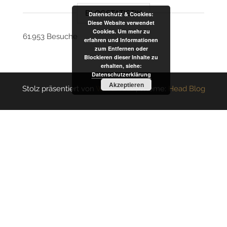
BLOGSTATISTIK
Datenschutz & Cookies:
Diese Website verwendet
Cookies. Um mehr zu
61.953 Besuche
erfahren und Informationen
zum Entfernen oder
Blockieren dieser Inhalte zu
erhalten, siehe:
Datenschutzerklärung
Akzeptieren
Stolz präsentiert von
WordPress
|
Theme:
Head Blog