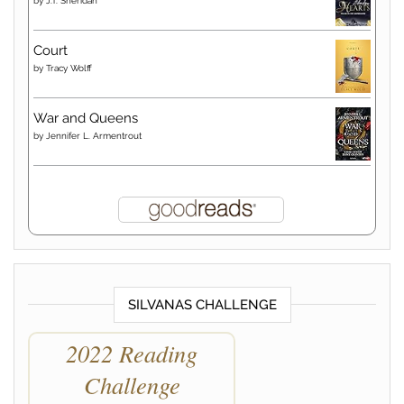
by
J.T. Sheridan
Court
by
Tracy Wolff
War and Queens
by
Jennifer L. Armentrout
SILVANAS CHALLENGE
2022 Reading
Challenge