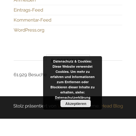
Anmelden
Eintrags-Feed
Kommentar-Feed
WordPress.org
BLOGSTATISTIK
Datenschutz & Cookies:
Diese Website verwendet
Cookies. Um mehr zu
61.929 Besuche
erfahren und Informationen
zum Entfernen oder
Blockieren dieser Inhalte zu
erhalten, siehe:
Datenschutzerklärung
Akzeptieren
Stolz präsentiert von
WordPress
|
Theme:
Head Blog