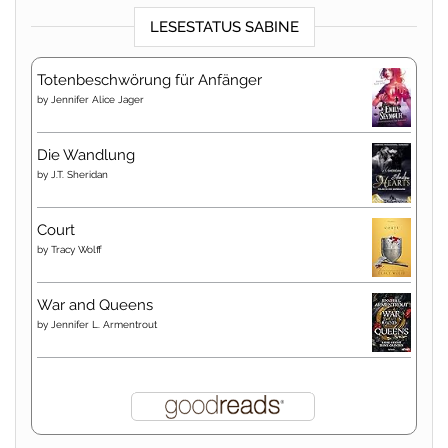
LESESTATUS SABINE
Totenbeschwörung für Anfänger
by
Jennifer Alice Jager
Die Wandlung
by
J.T. Sheridan
Court
by
Tracy Wolff
War and Queens
by
Jennifer L. Armentrout