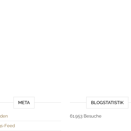
META
BLOGSTATISTIK
den
61.953 Besuche
gs-Feed