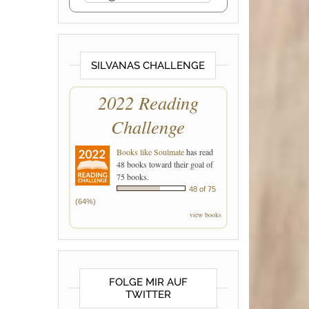
SILVANAS CHALLENGE
2022 Reading
Challenge
Books like Soulmate
has read
48 books toward their goal of
75 books.
48 of 75
(64%)
view books
FOLGE MIR AUF
TWITTER