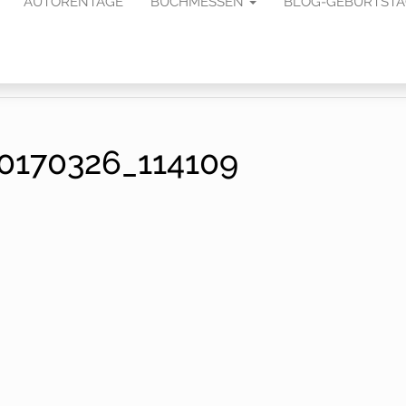
AUTORENTAGE
BUCHMESSEN
BLOG-GEBURTST
0170326_114109