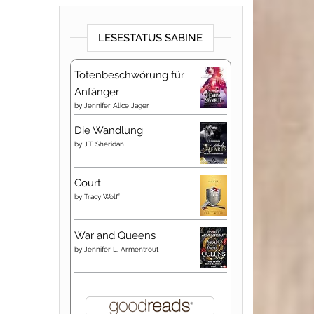
LESESTATUS SABINE
Totenbeschwörung für
Anfänger
by
Jennifer Alice Jager
Die Wandlung
by
J.T. Sheridan
Court
by
Tracy Wolff
War and Queens
by
Jennifer L. Armentrout