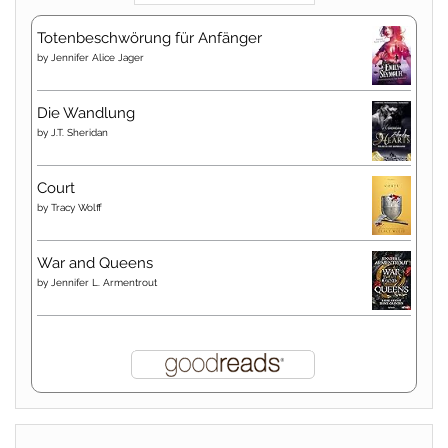
Totenbeschwörung für Anfänger
by
Jennifer Alice Jager
Die Wandlung
by
J.T. Sheridan
Court
by
Tracy Wolff
War and Queens
by
Jennifer L. Armentrout