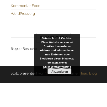
Kommentar-Feed
WordPress.org
BLOGSTATISTIK
Datenschutz & Cookies:
Diese Website verwendet
Cookies. Um mehr zu
61.900 Besuche
erfahren und Informationen
zum Entfernen oder
Blockieren dieser Inhalte zu
erhalten, siehe:
Datenschutzerklärung
Akzeptieren
Stolz präsentiert von
WordPress
|
Theme:
Head Blog