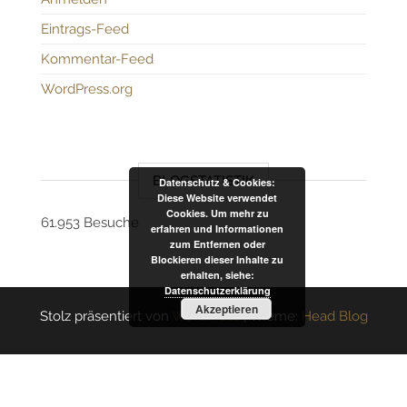
Eintrags-Feed
Kommentar-Feed
WordPress.org
BLOGSTATISTIK
Datenschutz & Cookies:
Diese Website verwendet
Cookies. Um mehr zu
61.953 Besuche
erfahren und Informationen
zum Entfernen oder
Blockieren dieser Inhalte zu
erhalten, siehe:
Datenschutzerklärung
Akzeptieren
Stolz präsentiert von
WordPress
|
Theme:
Head Blog