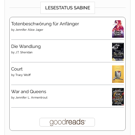
LESESTATUS SABINE
Totenbeschwörung für Anfänger
by
Jennifer Alice Jager
Die Wandlung
by
J.T. Sheridan
Court
by
Tracy Wolff
War and Queens
by
Jennifer L. Armentrout