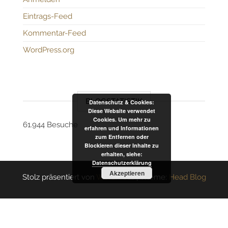
Eintrags-Feed
Kommentar-Feed
WordPress.org
BLOGSTATISTIK
Datenschutz & Cookies:
Diese Website verwendet
Cookies. Um mehr zu
61.944 Besuche
erfahren und Informationen
zum Entfernen oder
Blockieren dieser Inhalte zu
erhalten, siehe:
Datenschutzerklärung
Akzeptieren
Stolz präsentiert von
WordPress
|
Theme:
Head Blog