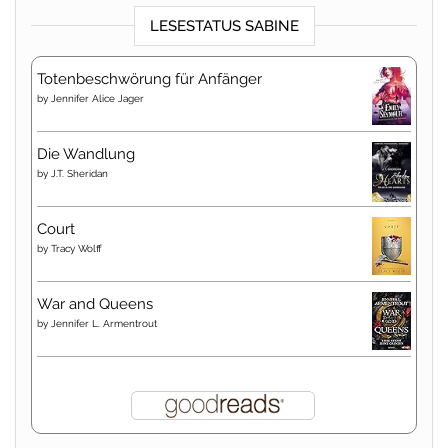
LESESTATUS SABINE
Totenbeschwörung für Anfänger
by
Jennifer Alice Jager
Die Wandlung
by
J.T. Sheridan
Court
by
Tracy Wolff
War and Queens
by
Jennifer L. Armentrout