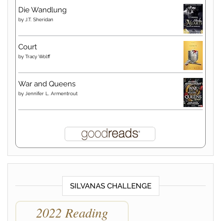
Die Wandlung
by
J.T. Sheridan
Court
by
Tracy Wolff
War and Queens
by
Jennifer L. Armentrout
SILVANAS CHALLENGE
2022 Reading