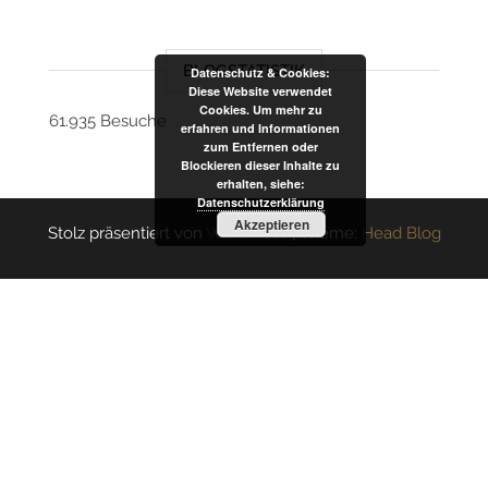
BLOGSTATISTIK
Datenschutz & Cookies:
Diese Website verwendet
Cookies. Um mehr zu
61.935 Besuche
erfahren und Informationen
zum Entfernen oder
Blockieren dieser Inhalte zu
erhalten, siehe:
Datenschutzerklärung
Akzeptieren
Stolz präsentiert von
WordPress
|
Theme:
Head Blog