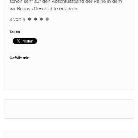
schon sehr auf den Abschlussband der Reihe in dem
wir Brionys Geschichte erfahren.
4 von 5
🍀
🍀
🍀
🍀
Teilen
Gefällt mir: