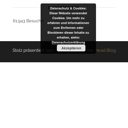
BLOGSTATISTIK
Datenschutz & Cookies:
Diese Website verwendet
Cookies. Um mehr zu
61.943 Besuche
erfahren und Informationen
zum Entfernen oder
Blockieren dieser Inhalte zu
erhalten, siehe:
Datenschutzerklärung
Akzeptieren
Stolz präsentiert von
WordPress
|
Theme:
Head Blog