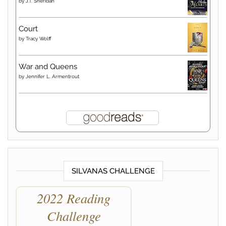
by
J.T. Sheridan
Court
by
Tracy Wolff
War and Queens
by
Jennifer L. Armentrout
SILVANAS CHALLENGE
2022 Reading
Challenge