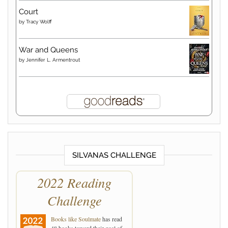
Court
by
Tracy Wolff
War and Queens
by
Jennifer L. Armentrout
SILVANAS CHALLENGE
2022 Reading
Challenge
Books like Soulmate
has read