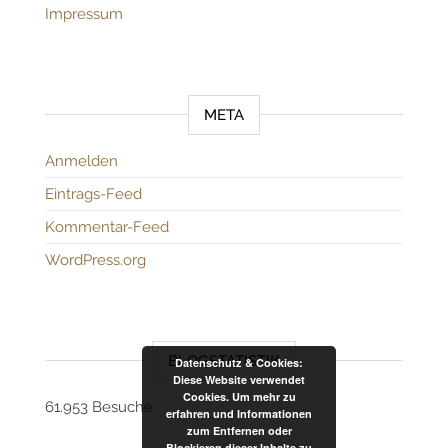
Impressum
META
Anmelden
Eintrags-Feed
Kommentar-Feed
WordPress.org
BLOGSTATISTIK
Datenschutz & Cookies:
Diese Website verwendet
Cookies. Um mehr zu
61.953 Besuche
erfahren und Informationen
zum Entfernen oder
Blockieren dieser Inhalte zu