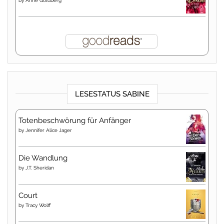
by
Anne Goldberg
LESESTATUS SABINE
Totenbeschwörung für Anfänger
by
Jennifer Alice Jager
Die Wandlung
by
J.T. Sheridan
Court
by
Tracy Wolff