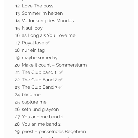
Love The boss
Sommer im herzen
Verlockung des Mondes
Nauti boy
as Long als You Love me
Royal love ✅
nur ein tag
maybe someday
Make it count – Sommersturm
The Club band 1 ✅
The Club Band 2 ✅
The Club Band 3 ✅
blind me
capture me
seth und grayson
You and me band 1
You an me band 2
priest – prickelndes Begehren