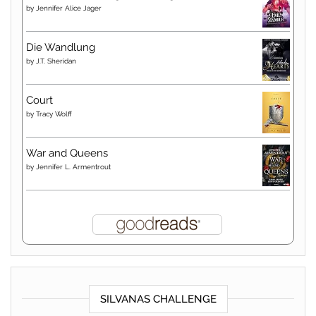
by
Jennifer Alice Jager
Die Wandlung
by
J.T. Sheridan
Court
by
Tracy Wolff
War and Queens
by
Jennifer L. Armentrout
SILVANAS CHALLENGE