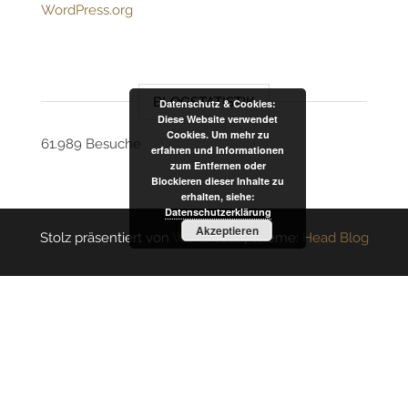
WordPress.org
BLOGSTATISTIK
Datenschutz & Cookies:
Diese Website verwendet
Cookies. Um mehr zu
61.989 Besuche
erfahren und Informationen
zum Entfernen oder
Blockieren dieser Inhalte zu
erhalten, siehe:
Datenschutzerklärung
Akzeptieren
Stolz präsentiert von
WordPress
|
Theme:
Head Blog