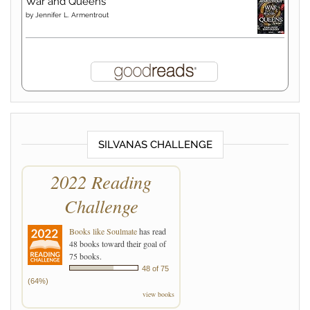
War and Queens
by
Jennifer L. Armentrout
SILVANAS CHALLENGE
2022 Reading
Challenge
Books like Soulmate
has read
48 books toward their goal of
75 books.
48 of 75
(64%)
view books