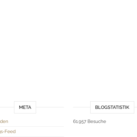
META
BLOGSTATISTIK
den
61.957 Besuche
gs-Feed