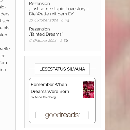
zu
Rezension
id-
„Just some stupid Lovestory –
nders
Die Wette mit dem Ex“
18. Oktober 2024
0
tisch
e als
Rezension
„Tainted Dreams“
hlen
6. Oktober 2024
0
weife
 er
Tara
LESESTATUS SILVANA
ich
Remember When
Dreams Were Born
by
Anne Goldberg