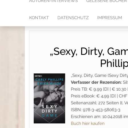
AUTOREN-INTERVIEWS
GELESENE BÜCHER
KONTAKT
DATENSCHUTZ
IMPRESSUM
„Sexy, Dirty, Gam
Philli
„Sexy, Dirty, Game (Sexy Dirty
Verfasser der Rezension:
Si
Preis TB: € 9,99 [D] | € 10,30 
Preis eBook: € 4,99 [D] | CHF 
Seitenanzahl: 272 Seiten lt.
ISBN: 978-3-453-58063-3
Erschienen am: 10.04.2018 
Buch hier kaufen