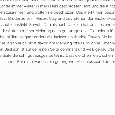
 Buch geschafft auch viel Gefühl und Ernsthaftigkeit einfließen 
 Bände immer weiter in mein Herz geschlossen. Tara und die Kinca
 halten zusammen und wollen sie beschützen. Das merkt man beso
Clays Bruder zu sein. Mason, Clay und Levi stehen der Sache skep
ützerinstinkt. Sowohl Tara als auch Jackson hatten alles ander
 die Autorin meiner Meinung nach gut umgesetzt. Die beiden fü
i ist Tara so ganz anders als Jacksons bisherige Frauen. Sie ist
 scheut sich auch nicht davor ihre Meinung offen und ohne Umsch
en. Jackson ist auf der einen Seite dominant und weiß genau was
he Seite die sehr gut ausgearbeitet ist. Dass die Chemie zwischen 
 schnell. Für mich war das ein gelungener Abschlussband der m