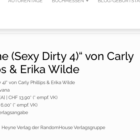
AUTORENTAGE
BUCHMESSEN
BLOG-GEBURTST
e (Sexy Dirty 4)“ von Carly
ps & Erika Wilde
 4)“ von Carly Phillips & Erika Wilde
lvana
[A] | CHF 13,90* (* empf. VK)
6,00* (* empf. VK)
 Verlagsangabe
im Heyne Verlag der RandomHouse Verlagsgruppe