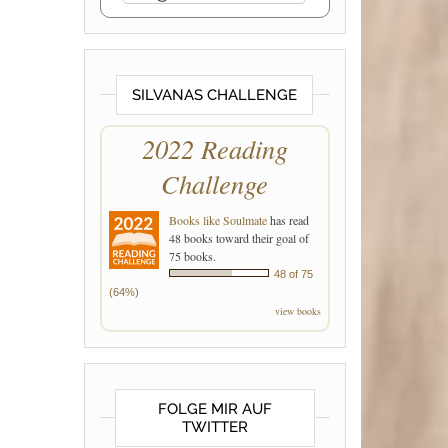
SILVANAS CHALLENGE
2022 Reading
Challenge
Books like Soulmate
has read
48 books toward their goal of
75 books.
48 of 75
(64%)
view books
FOLGE MIR AUF
TWITTER