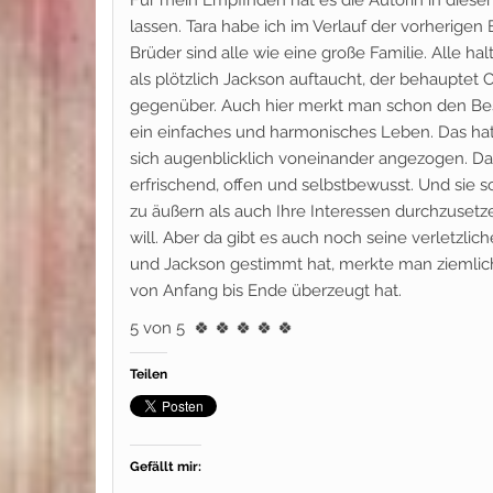
Für mein Empfinden hat es die Autorin in diesem
lassen. Tara habe ich im Verlauf der vorherigen
Brüder sind alle wie eine große Familie. Alle
als plötzlich Jackson auftaucht, der behauptet 
gegenüber. Auch hier merkt man schon den Besch
ein einfaches und harmonisches Leben. Das hat
sich augenblicklich voneinander angezogen. Dabe
erfrischend, offen und selbstbewusst. Und sie
zu äußern als auch Ihre Interessen durchzusetz
will. Aber da gibt es auch noch seine verletzlic
und Jackson gestimmt hat, merkte man ziemlich
von Anfang bis Ende überzeugt hat.
5 von 5
🍀 🍀 🍀 🍀 🍀
Teilen
Gefällt mir: