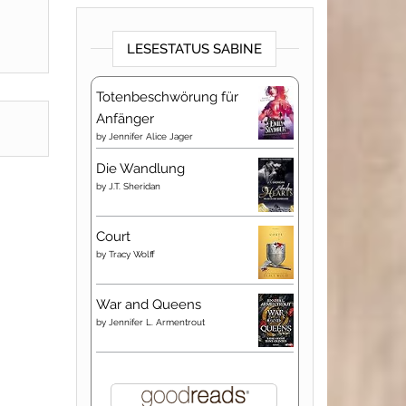
LESESTATUS SABINE
Totenbeschwörung für
Anfänger
by
Jennifer Alice Jager
Die Wandlung
by
J.T. Sheridan
Court
by
Tracy Wolff
War and Queens
by
Jennifer L. Armentrout