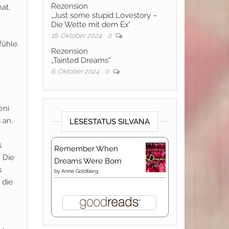
Rezension
at.
„Just some stupid Lovestory –
Die Wette mit dem Ex“
18. Oktober 2024
0
fühle.
Rezension
„Tainted Dreams“
6. Oktober 2024
0
eni
 an.
LESESTATUS SILVANA
s
Remember When
. Die
Dreams Were Born
s
by
Anne Goldberg
 die