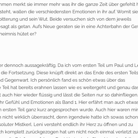
en merkt sie immer mehr was ihr die ganze Zeit über gefehlt h
steht, wallen die verschiedensten Emotionen in ihr auf. Womit sie
erbitterung und sein Wut. Beide versuchen sich von dem jeweils
esagt als getan. Aufs Neue geraten sie in eine Achterbahn der Ge
heimnis hütet er?
aber dennoch aussagekräftig. Da ich vom ersten Teil um Paul und L
die Fortsetzung. Diese knüpft direkt an das Ende des ersten Teils
nd Gegenwart. Ich persönlich fand es schön etwas über das
 Teil hat bereits erahnen lassen wie es weitergeht und genau da
auch hier wieder flüssig und lässt die Seiten nur so dahinfliegen
hr Gefühl und Emotionen als Band 1. Hier erfährt man auch etwa
 im ersten Teil ganz kurz angesprochen wurde. Auch hier waren mir
 nicht wirklich überrascht, denn irgendwie hatte ich sowas schon
soluter Mistkerl. Leni versteht endlich ihr Herz zu öffnen und zu
 sich komplett zurückgezogen hat um nicht noch einmal verletzt zu