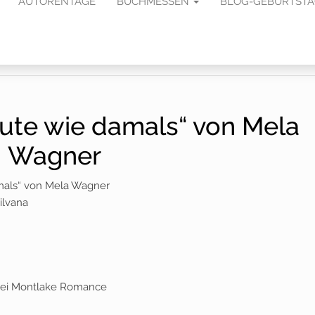
AUTORENTAGE
BUCHMESSEN
BLOG-GEBURTST
Heute wie damals“ von Mela
Wagner
amals“ von Mela Wagner
ilvana
bei Montlake Romance