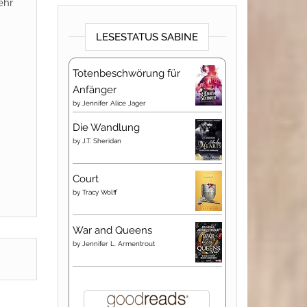
ehr
LESESTATUS SABINE
Totenbeschwörung für
Anfänger
by
Jennifer Alice Jager
Die Wandlung
by
J.T. Sheridan
Court
by
Tracy Wolff
War and Queens
by
Jennifer L. Armentrout