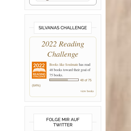
SILVANAS CHALLENGE
2022 Reading
Challenge
Books like Soulmate
has read
48 books toward their goal of
75 books.
48 of 75
(64%)
view books
FOLGE MIR AUF
TWITTER