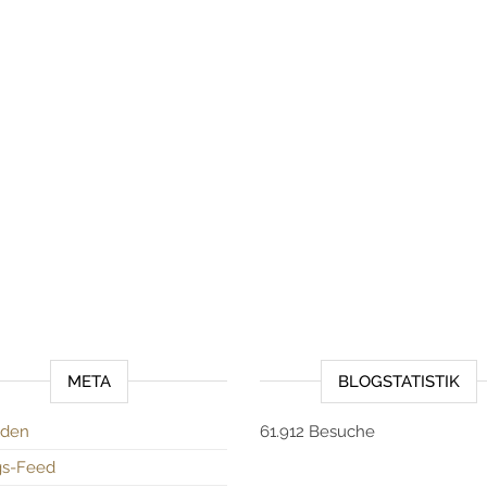
META
BLOGSTATISTIK
den
61.912 Besuche
gs-Feed