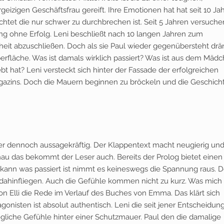
hrgeizigen Geschäftsfrau gereift. Ihre Emotionen hat hat seit 10 Ja
chtet die nur schwer zu durchbrechen ist. Seit 5 Jahren versuche
ng ohne Erfolg. Leni beschließt nach 10 langen Jahren zum
heit abzuschließen. Doch als sie Paul wieder gegenübersteht dr
rfläche. Was ist damals wirklich passiert? Was ist aus dem Mäd
bt hat? Leni versteckt sich hinter der Fassade der erfolgreichen
gazins. Doch die Mauern beginnen zu bröckeln und die Geschich
 aber dennoch aussagekräftig. Der Klappentext macht neugierig und
nau das bekommt der Leser auch. Bereits der Prolog bietet einen
kann was passiert ist nimmt es keineswegs die Spannung raus. D
 so dahinfliegen. Auch die Gefühle kommen nicht zu kurz. Was mich
von Elli die Rede im Verlauf des Buches von Emma. Das klärt sich
gonisten ist absolut authentisch. Leni die seit jener Entscheidung
jegliche Gefühle hinter einer Schutzmauer. Paul den die damalige