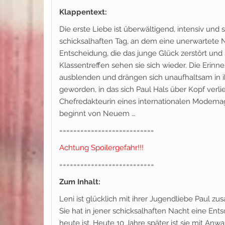
Klappentext:
Die erste Liebe ist überwältigend, intensiv und
schicksalhaften Tag, an dem eine unerwartete Na
Entscheidung, die das junge Glück zerstört und
Klassentreffen sehen sie sich wieder. Die Erin
ausblenden und drängen sich unaufhaltsam in i
geworden, in das sich Paul Hals über Kopf verlie
Chefredakteurin eines internationalen Modema
beginnt von Neuem …
===========================
Achtung Spoilergefahr!!!
===========================
Zum Inhalt:
Leni ist glücklich mit ihrer Jugendliebe Paul z
Sie hat in jener schicksalhaften Nacht eine En
heute ist. Heute 10 Jahre später ist sie mit Anwal