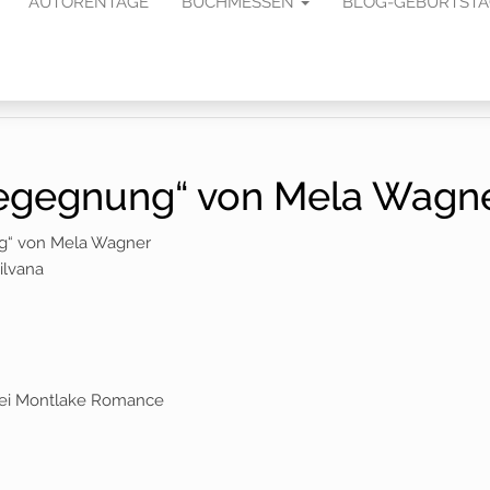
AUTORENTAGE
BUCHMESSEN
BLOG-GEBURTST
 Begegnung“ von Mela Wagn
ng“ von Mela Wagner
ilvana
bei Montlake Romance