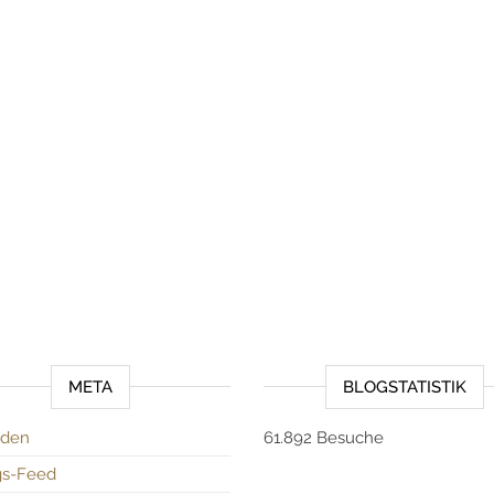
META
BLOGSTATISTIK
den
61.892 Besuche
gs-Feed