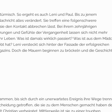
 stürmisch. So ergeht es auch Leni und Paul. Bis zu jenem
chricht alles verändert. Sie treffen eine folgenschwere
 sie den Kontakt abbrechen lässt. Bei ihrem zehnjährigen
nerungen und Gefühle der Vergangenheit lassen sich nicht mehr
hr Leben. Was ist damals wirklich passiert? Was ist aus dem Mäd
bt hat? Leni versteckt sich hinter der Fassade der erfolgreichen
gazins. Doch die Mauern beginnen zu bröckeln und die Geschich
usammen, bis sich durch ein unerwartetes Ereignis ihre Wege trenn
tscheidung getroffen, die sie zu dem Menschen gemacht haben de
t Christian verheiratet. Mittlerweile ist sie zu einer toughen,