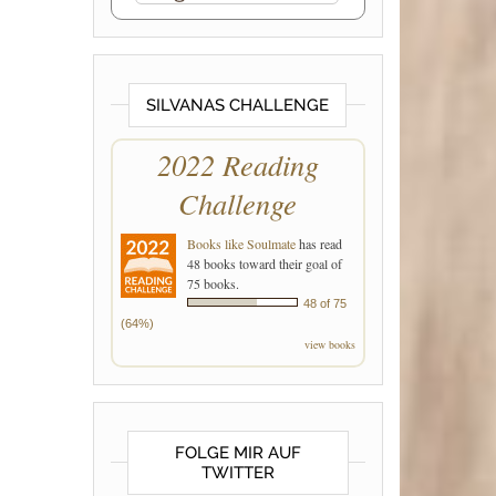
SILVANAS CHALLENGE
2022 Reading
Challenge
Books like Soulmate
has read
48 books toward their goal of
75 books.
48 of 75
(64%)
view books
FOLGE MIR AUF
TWITTER