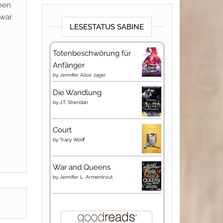
inen
 war
LESESTATUS SABINE
Totenbeschwörung für
Anfänger
by
Jennifer Alice Jager
Die Wandlung
by
J.T. Sheridan
Court
by
Tracy Wolff
War and Queens
by
Jennifer L. Armentrout