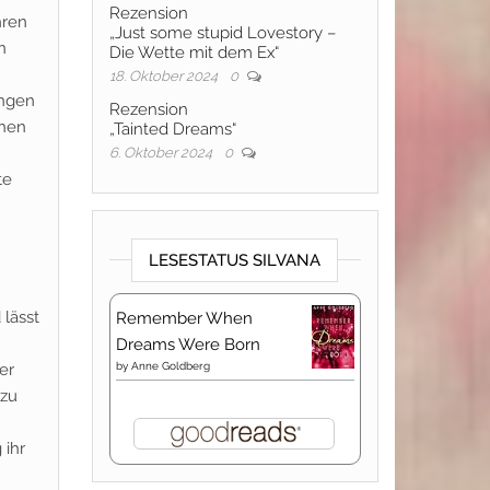
Rezension
hren
„Just some stupid Lovestory –
n
Die Wette mit dem Ex“
18. Oktober 2024
0
ängen
Rezension
chen
„Tainted Dreams“
6. Oktober 2024
0
te
LESESTATUS SILVANA
 lässt
Remember When
Dreams Were Born
er
by
Anne Goldberg
 zu
 ihr