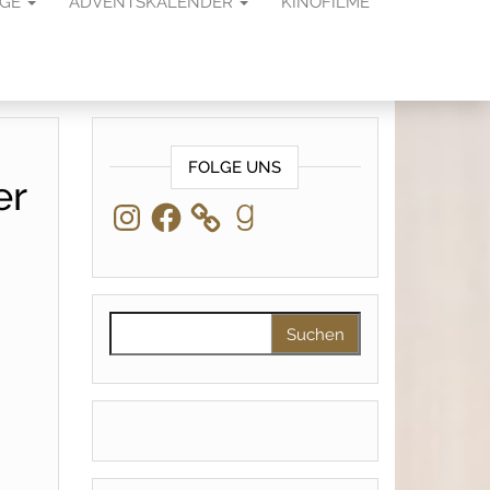
AGE
ADVENTSKALENDER
KINOFILME
FOLGE UNS
er
Instagram
Facebook
Goodreads
Suchen nach: