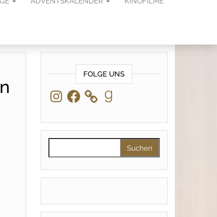
AGE
ADVENTSKALENDER
KINOFILME
FOLGE UNS
on
Instagram
Facebook
Goodreads
Suchen nach: