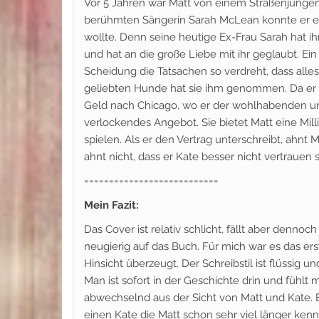
Vor 5 Jahren war Matt von einem Straßenjungen
berühmten Sängerin Sarah McLean konnte er erob
wollte. Denn seine heutige Ex-Frau Sarah hat ih
und hat an die große Liebe mit ihr geglaubt. Ein
Scheidung die Tatsachen so verdreht, dass alle
geliebten Hunde hat sie ihm genommen. Da er all
Geld nach Chicago, wo er der wohlhabenden un
verlockendes Angebot. Sie bietet Matt eine Milli
spielen. Als er den Vertrag unterschreibt, ahn
ahnt nicht, dass er Kate besser nicht vertrauen s
===========================
Mein Fazit:
Das Cover ist relativ schlicht, fällt aber denno
neugierig auf das Buch. Für mich war es das er
Hinsicht überzeugt. Der Schreibstil ist flüssig 
Man ist sofort in der Geschichte drin und fühlt 
abwechselnd aus der Sicht von Matt und Kate. Es
einen Kate die Matt schon sehr viel länger kenn