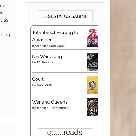
iner
ere
LESESTATUS SABINE
 Das
,
Totenbeschwörung für
hlung.
Anfänger
by
Jennifer Alice Jager
Die Wandlung
by
J.T. Sheridan
Court
by
Tracy Wolff
War and Queens
by
Jennifer L. Armentrout