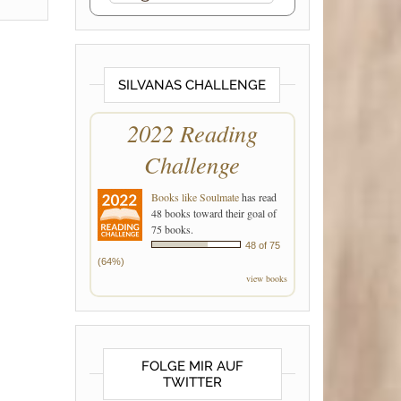
SILVANAS CHALLENGE
2022 Reading
Challenge
Books like Soulmate
has read
48 books toward their goal of
75 books.
48 of 75
(64%)
view books
FOLGE MIR AUF
TWITTER