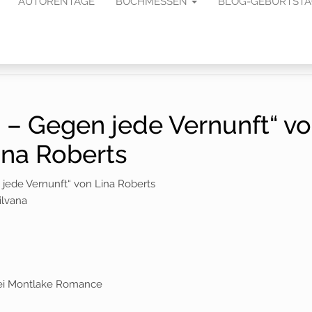
AUTORENTAGE
BUCHMESSEN
BLOG-GEBURTST
 – Gegen jede Vernunft“ v
ina Roberts
 jede Vernunft“ von Lina Roberts
ilvana
bei Montlake Romance