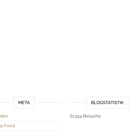
META
BLOGSTATISTIK
den
61.914 Besuche
gs-Feed