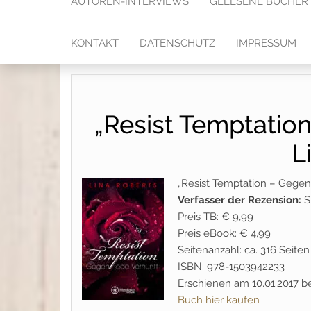
AUTOREN-INTERVIEWS
GELESENE BÜCHER
KONTAKT
DATENSCHUTZ
IMPRESSUM
„Resist Temptation
L
„Resist Temptation – Gegen
Verfasser der Rezension:
S
Preis TB: € 9,99
Preis eBook: € 4,99
Seitenanzahl: ca. 316 Seiten
ISBN: 978-1503942233
Erschienen am 10.01.2017 
Buch hier kaufen