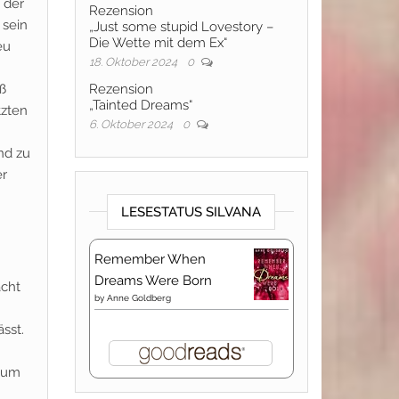
 der
Rezension
 sein
„Just some stupid Lovestory –
Die Wette mit dem Ex“
eu
18. Oktober 2024
0
ß
Rezension
„Tainted Dreams“
tzten
6. Oktober 2024
0
nd zu
er
LESESTATUS SILVANA
Remember When
Dreams Were Born
acht
by
Anne Goldberg
sst.
 zum