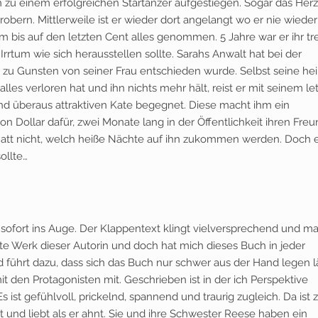
 zu einem erfolgreichen Startänzer aufgestiegen. Sogar das Herz
ern. Mittlerweile ist er wieder dort angelangt wo er nie wieder
m bis auf den letzten Cent alles genommen. 5 Jahre war er ihr tr
 Irrtum wie sich herausstellen sollte. Sarahs Anwalt hat bei der
s zu Gunsten von seiner Frau entschieden wurde. Selbst seine hei
es verloren hat und ihn nichts mehr hält, reist er mit seinem le
d überaus attraktiven Kate begegnet. Diese macht ihm ein
on Dollar dafür, zwei Monate lang in der Öffentlichkeit ihren Freu
t Matt nicht, welch heiße Nächte auf ihn zukommen werden. Doch 
ollte…
ch sofort ins Auge. Der Klappentext klingt vielversprechend und m
ste Werk dieser Autorin und doch hat mich dieses Buch in jeder
und führt dazu, dass sich das Buch nur schwer aus der Hand legen lä
mit den Protagonisten mit. Geschrieben ist in der ich Perspektive
 ist gefühlvoll, prickelnd, spannend und traurig zugleich. Da ist
t und liebt als er ahnt. Sie und ihre Schwester Reese haben ein