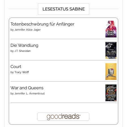
LESESTATUS SABINE
Totenbeschwörung für Anfänger
by
Jennifer Alice Jager
Die Wandlung
by
J.T. Sheridan
Court
by
Tracy Wolff
War and Queens
by
Jennifer L. Armentrout