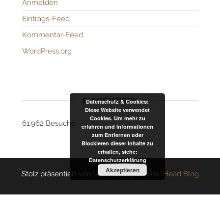
Anmelden
Eintrags-Feed
Kommentar-Feed
WordPress.org
BLOGSTATISTIK
Datenschutz & Cookies:
Diese Website verwendet
Cookies. Um mehr zu
61.962 Besuche
erfahren und Informationen
zum Entfernen oder
Blockieren dieser Inhalte zu
erhalten, siehe:
Datenschutzerklärung
Akzeptieren
Stolz präsentiert von
WordPress
|
Theme:
Head Blog