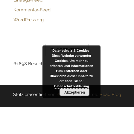
Eintrags-Feed
Kommentar-Feed
WordPress.org
BLOGSTATISTIK
Datenschutz & Cookies:
Diese Website verwendet
Cookies. Um mehr zu
61.898 Besuche
erfahren und Informationen
zum Entfernen oder
Blockieren dieser Inhalte zu
erhalten, siehe:
Datenschutzerklärung
Akzeptieren
Stolz präsentiert von
WordPress
|
Theme:
Head Blog