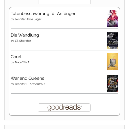
Totenbeschwörung für Anfänger
by
Jennifer Alice Jager
Die Wandlung
by
J.T. Sheridan
Court
by
Tracy Wolff
War and Queens
by
Jennifer L. Armentrout