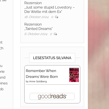
 sie
Rezension
„Just some stupid Lovestory –
Die Wette mit dem Ex“
18. Oktober 2024
0
Rezension
„Tainted Dreams“
6. Oktober 2024
0
nt
ich
LESESTATUS SILVANA
zu
Remember When
rie
Dreams Were Born
 und
by
Anne Goldberg
eines
ob