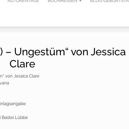
AUTORENTAGE
BUCHMESSEN
BLOG-GEBURTST
1) – Ungestüm“ von Jessica
Clare
m“ von Jessica Clare
lvana
 Verlagsangabe
i Bastei Lübbe