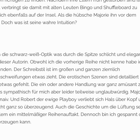
n richtigen zu finden. Nachdem ihre Eltern früh gestorben sind ist
t verbringt sie damit mit alten Leuten Bingo und Shuffleboard zu
ich ebenfalls auf der Insel. Als die hübsche Majorie ihn vor dem
e. Doch was ist seine wahre Intuition?
ch die schwarz-weiß-Optik was durch die Spitze schlicht und elega
dieser Autorin. Obwohl ich die vorherige Reihe nicht kenne habe 
den. Der Schreibstil ist im großen und ganzen ziemlich
schweifungen etwas zieht. Die erotischen Szenen sind detailliert
etwas gefehlt. Die ein oder andere Handlung war ganz amüsant 
s sympathisch für mich aber leider teilweise unglaubwürdig. Majo
en naiv. Und Robert der ewige Playboy verliebt sich Hals über Kopf
cht ganz so überzeugend. Auch die Geschichte um die Lüftung s
llem ein mittelmäßiger Reihenauftakt. Dennoch bin ich gespannt 
erzeugen kann.