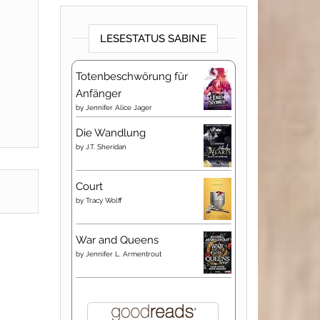
LESESTATUS SABINE
Totenbeschwörung für
Anfänger
by
Jennifer Alice Jager
Die Wandlung
by
J.T. Sheridan
Court
by
Tracy Wolff
War and Queens
by
Jennifer L. Armentrout