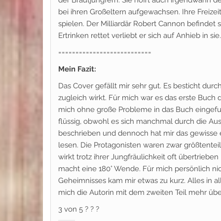
der Brautjungfern. Sie hofft auch irgendwann de
bei ihren Großeltern aufgewachsen. Ihre Freizei
spielen. Der Milliardär Robert Cannon befindet s
Ertrinken rettet verliebt er sich auf Anhieb in si
===========================
Mein Fazit:
Das Cover gefällt mir sehr gut. Es besticht dur
zugleich wirkt. Für mich war es das erste Buch 
mich ohne große Probleme in das Buch eingefun
flüssig, obwohl es sich manchmal durch die Aus
beschrieben und dennoch hat mir das gewisse 
lesen. Die Protagonisten waren zwar größtenteil
wirkt trotz ihrer Jungfräulichkeit oft übertrieb
macht eine 180° Wende. Für mich persönlich ni
Geheimnisses kam mir etwas zu kurz. Alles in a
mich die Autorin mit dem zweiten Teil mehr üb
3 von 5 ? ? ?