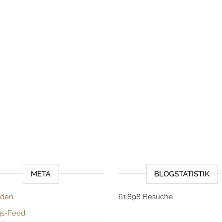
META
BLOGSTATISTIK
den
61.898 Besuche
gs-Feed