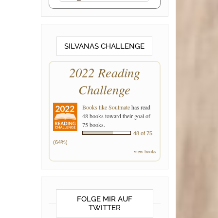
SILVANAS CHALLENGE
2022 Reading
Challenge
Books like Soulmate
has read
48 books toward their goal of
75 books.
48 of 75
(64%)
view books
FOLGE MIR AUF
TWITTER