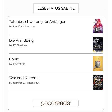
LESESTATUS SABINE
Totenbeschwörung für Anfänger
by
Jennifer Alice Jager
Die Wandlung
by
J.T. Sheridan
Court
by
Tracy Wolff
War and Queens
by
Jennifer L. Armentrout