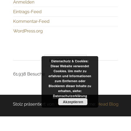
Anmelden
Eintrags-Feed
Kommentar-Feed
WordPress.org
BLOGSTATISTIK
Datenschutz & Cookies:
Diese Website verwendet
Cookies. Um mehr zu
61.938 Besuche
erfahren und Informationen
zum Entfernen oder
Blockieren dieser Inhalte zu
erhalten, siehe:
Datenschutzerklärung
Akzeptieren
Stolz präsentiert von
WordPress
|
Theme:
Head Blog