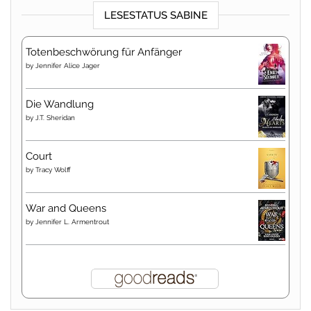
LESESTATUS SABINE
Totenbeschwörung für Anfänger
by
Jennifer Alice Jager
Die Wandlung
by
J.T. Sheridan
Court
by
Tracy Wolff
War and Queens
by
Jennifer L. Armentrout