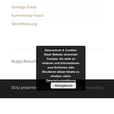
Eintrags-Feed
Kommentar-Feed
WordPress.org
BLOGSTATISTIK
Datenschutz & Cookies:
Diese Website verwendet
Cookies. Um mehr zu
61.953 Besuche
erfahren und Informationen
zum Entfernen oder
Blockieren dieser Inhalte zu
erhalten, siehe:
Datenschutzerklärung
Akzeptieren
Stolz präsentiert von
WordPress
|
Theme:
Head Blog