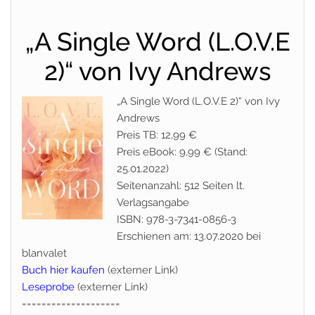
„A Single Word (L.O.V.E
2)“ von Ivy Andrews
„A Single Word (L.O.V.E 2)“ von Ivy
Andrews
Preis TB: 12,99 €
Preis eBook: 9,99 € (Stand:
25.01.2022)
Seitenanzahl: 512 Seiten lt.
Verlagsangabe
ISBN: 978-3-7341-0856-3
Erschienen am: 13.07.2020 bei
blanvalet
Buch hier kaufen
(externer Link)
Leseprobe
(externer Link)
====================