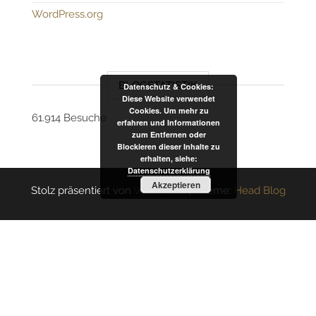
WordPress.org
BLOGSTATISTIK
Datenschutz & Cookies:
Diese Website verwendet
Cookies. Um mehr zu
61.914 Besuche
erfahren und Informationen
zum Entfernen oder
Blockieren dieser Inhalte zu
erhalten, siehe:
Datenschutzerklärung
Akzeptieren
Stolz präsentiert von
WordPress
|
Theme:
Head Blog