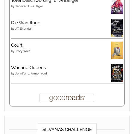
Totenbeschwörung für Anfänger
by
Jennifer Alice Jager
Die Wandlung
by
J.T. Sheridan
Court
by
Tracy Wolff
War and Queens
by
Jennifer L. Armentrout
SILVANAS CHALLENGE