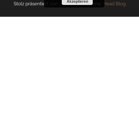
Akzeptieren
Stolz präsentiert von
WordPress
|
Theme:
Head Blog