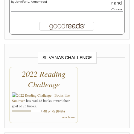
by
Jennifer L. Armentrout
SILVANAS CHALLENGE
2022 Reading
Challenge
Books like
Soulmate
has read 48 books toward their
goal of 75 books.
48 of 75 (64%)
view books